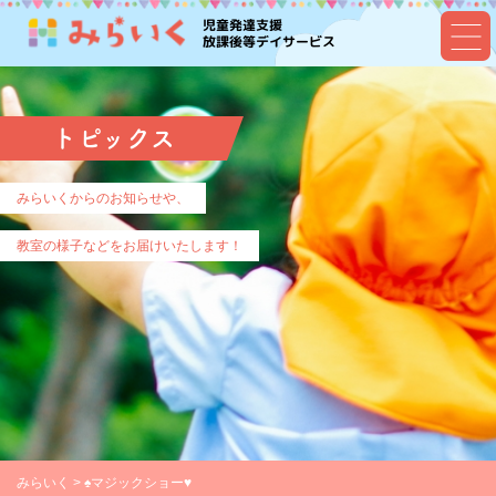
児童発達支援
放課後等デイサービス
トピックス
みらいくからのお知らせや、
教室の様子などをお届けいたします！
みらいく
>
♠️マジックショー♥️