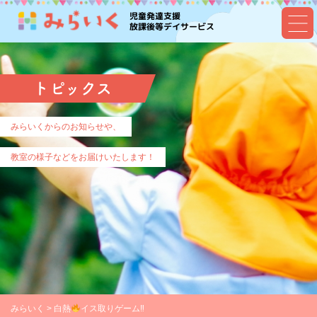
児童発達支援
放課後等デイサービス
トピックス
みらいくからのお知らせや、
教室の様子などをお届けいたします！
みらいく
>
白熱
イス取りゲーム‼︎