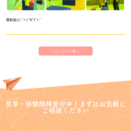
運動遊び｡ﾟ+.( °∀°)ﾟ+.ﾟ
トピックス一覧へ
見学・体験随時受付中！まずはお気軽に
ご相談ください