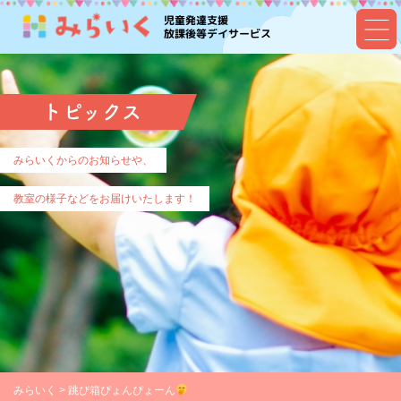
児童発達支援
放課後等デイサービス
トピックス
みらいくからのお知らせや、
教室の様子などをお届けいたします！
みらいく
>
跳び箱ぴょんぴょーん