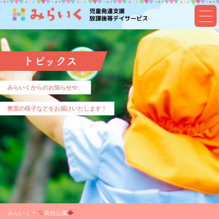
児童発達支援
放課後等デイサービス
トピックス
みらいくからのお知らせや、
教室の様子などをお届けいたします！
みらいく
>
長伏公園